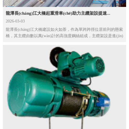
龍潭長(cháng)江大橋起重滑車(chē)助力主纜架設提速...
2026-03-03
龍潭長(cháng)江大橋建設如火如荼，作為單跨跨徑位居前列的懸索
橋，其主纜由數以萬(wàn)計的高強度鋼絲組成，主纜架設是進(jìn)
度控制核心環(huán)節，而起重滑車(chē)正是推動(dòng)這一環
(huán)節高效推進(jìn)的關(guān)鍵工具。起重...