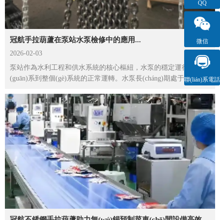
QQ
冠航手拉葫蘆在泵站水泵檢修中的應用...
微信
2026-02-03
泵站作為水利工程和供水系統的核心樞紐，水泵的穩定運行直接關
(guān)系到整個(gè)系統的正常運轉。水泵長(cháng)期處于高負
聯(lián)系電話
荷、多介質(zhì)的工作環(huán)境中，零部件易出現磨損、老化等
(huà)
問(wèn)題，定期檢修是保障...
冠航不銹鋼手拉葫蘆助力無(wú)錫預制菜車(chē)間設備高效維修...