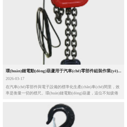
環(huán)鏈電動(dòng)葫蘆用于汽車(chē)零部件組裝作業(yè)...
2026-03-17
在汽車(chē)零部件與電子設備的標準化生產(chǎn)車(chē)間里，效
率是衡量一切的標尺。環(huán)鏈電動(dòng)葫蘆，這位不知疲倦
的“工位調度官”，正以其“穩”與“快”的雙重智慧，重新定義了固定
工位間的物料搬...