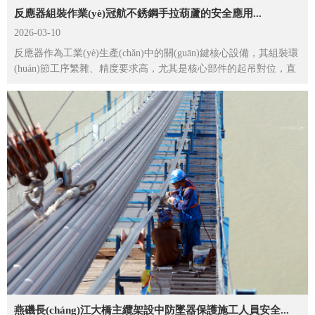
反應器組裝作業(yè)冠航不銹鋼手拉葫蘆的安全應用...
2026-03-10
反應器作為工業(yè)生產(chǎn)中的關(guān)鍵核心設備，其組裝環
(huán)節工序繁雜、精度要求高，尤其是核心部件的起吊對位，直
接影響設備組裝質(zhì)量與后續運行穩定性。在反應器組裝作業
(yè)中，不銹鋼手拉葫蘆憑...
燕磯長(cháng)江大橋主纜架設中防墜器保護施工人員安全...