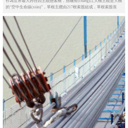
作為世界最大跨徑四主纜懸索橋，燕磯長(cháng)江大橋主纜是大橋
的“空中生命線(xiàn)”，單根主纜由217根索股組成，單根索股長
(cháng)超3100米、重74噸，主纜架設難度極大，而起重滑車(chē)的
高效應用，成為加快...