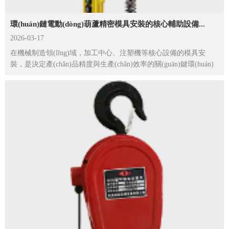
環(huán)鏈電動(dòng)葫蘆精密模具安裝的核心輔助設備...
2026-03-17
在機械制造領(lǐng)域，加工中心、注塑機等核心設備的模具安
裝，是決定產(chǎn)品精度與生產(chǎn)效率的關(guān)鍵環(huán)
節。模具作為核心成型部件，重量往往可達數噸，且安裝對位精度
需控制在毫米級，傳統吊裝設...